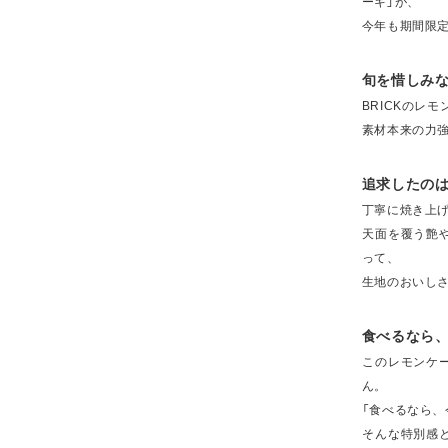
ーキ」が、
今年も期間限
旬を惜しみ
BRICKのレ
素材本来の力
追求したの
丁寧に焼き上
天面を覆う艶
って、
生地のおいし
食べるなら
このレモンケ
ん。
「食べるなら、
そんな特別感