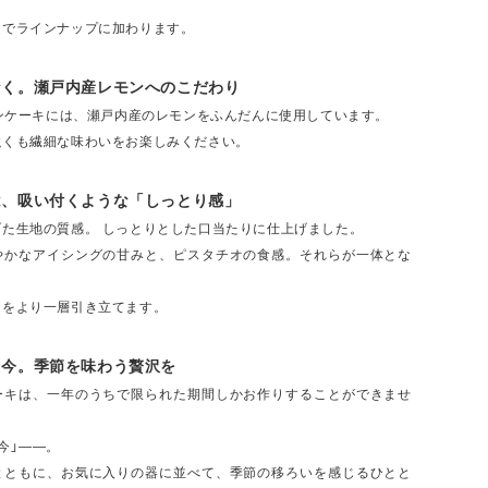
定でラインナップに加わります。
なく。瀬戸内産レモンへのこだわり
モンケーキには、瀬戸内産のレモンをふんだんに使用しています。
強くも繊細な味わいをお楽しみください。
は、吸い付くような「しっとり感」
げた生地の質感。 しっとりとした口当たりに仕上げました。
やかなアイシングの甘みと、ピスタチオの食感。それらが一体とな
さをより一層引き立てます。
、今。季節を味わう贅沢を
ーキは、一年のうちで限られた期間しかお作りすることができませ
今」――。
とともに、お気に入りの器に並べて、季節の移ろいを感じるひとと